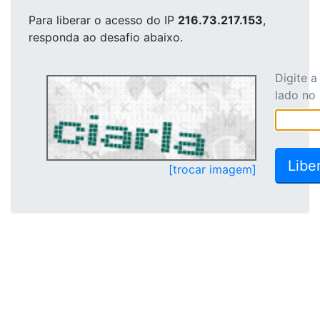
Para liberar o acesso
do IP
216.73.217.153
,
responda ao desafio abaixo.
Digite 
lado no
[trocar imagem]