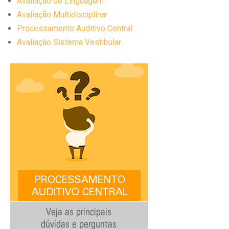
Avaliação de Linguagem
Avaliação Multidisciplinar
Processamento Auditivo Central
Avaliação Sistema Vestibular