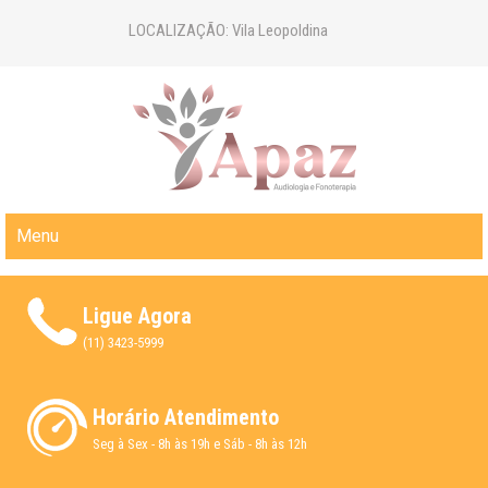
LOCALIZAÇÃO: Vila Leopoldina
CLÍNICA APAZ | AUDIOLOGIA E
Menu
FONOTERAPIA
Ligue Agora
(11) 3423-5999
Horário Atendimento
Seg à Sex - 8h às 19h e Sáb - 8h às 12h