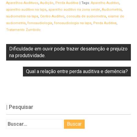
Aparelhos Auditivos
,
Audição
,
Perda Auditiva
| Tags:
Aparelho Auditivo
,
aparelho auditivo na lapa
,
aparelho auditivo na zona oeste
,
Audiometria
,
audiometria na lapa
,
Centro Auditivo
,
consulta de audiometria
,
exame de
audiometria
,
fonoaudiologia
,
fonoaudiologia na lapa
,
Perda Auditiva
,
Tratamento Zumbido
Dificuldade em ouvir pode trazer desatenção e prejuízo
na produtividade.
Qual a relação entre perda auditiva e demência?
| Pesquisar