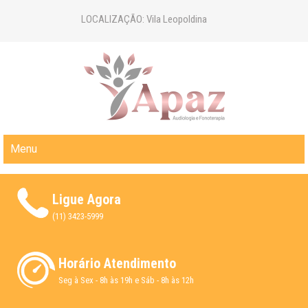
LOCALIZAÇÃO: Vila Leopoldina
CLÍNICA APAZ | AUDIOLOGIA E
Menu
FONOTERAPIA
Ligue Agora
(11) 3423-5999
Horário Atendimento
Seg à Sex - 8h às 19h e Sáb - 8h às 12h