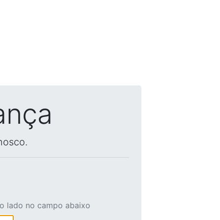
ança
nosco.
ao lado no campo abaixo