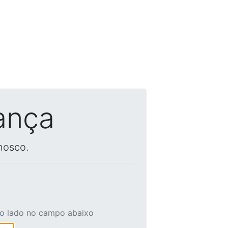
ança
nosco.
ao lado no campo abaixo