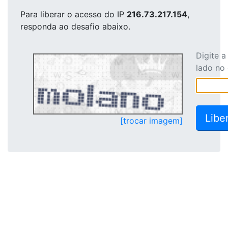
Para liberar o acesso
do IP
216.73.217.154
,
responda ao desafio abaixo.
Digite 
lado no
[trocar imagem]